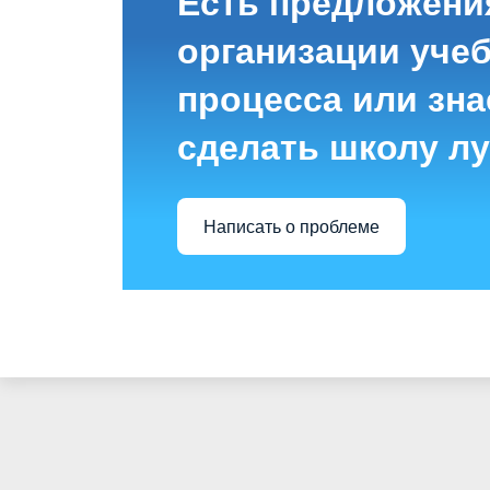
Есть предложени
организации уче
процесса или знае
сделать школу л
Написать о проблеме