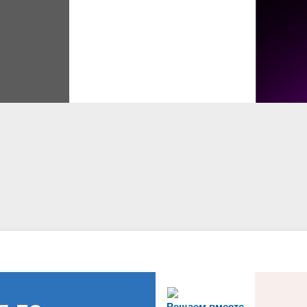
Информационная безопасность
Воспитательная работа
МЕНА"
АВТОШКОЛА
Правовая информация
2026 - ГОД ЕДИНСТВА НАРОДОВ
РОССИИ И ГОД МОЛОДОЙ СЕМЬ
ЮГРЕ
Охрана труда
Учебный производственный компл
Решаем вместе