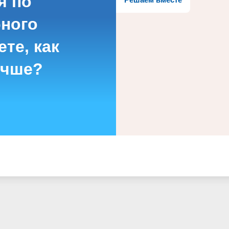
я по
бного
те, как
учше?