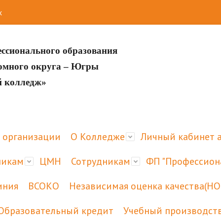
х
ессионального образования
номного округа – Югры
й колледж»
 организации
О Колледже
Личный кабинет 
никам
ЦМН
Сотрудникам
ФП "Профессион
иния
ВСОКО
Независимая оценка качества(НО
Образовательный кредит
Учебный производст