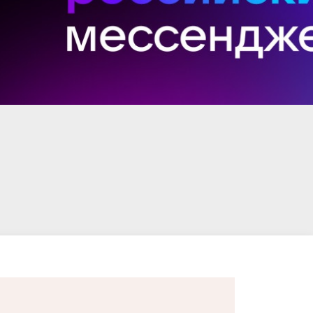
И В
екс