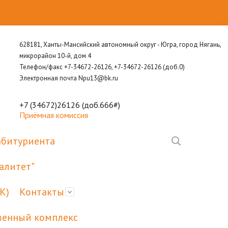
628181, Ханты-Мансийский автономный округ - Югра, город Нягань,
микрорайон 10-й, дом 4
Телефон/факс +7-34672-26126, +7-34672-26126 (доб.0)
Электронная почта Npu13@bk.ru
+7 (34672)26126 (доб.666#)
Приёмная комиссия
абитуриента
алитет"
К)
Контакты
венный комплекс