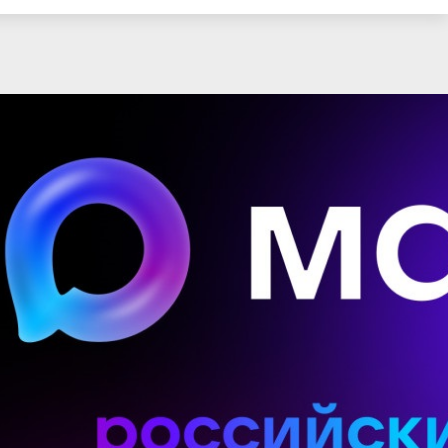
Телефонный справочник
Обратная связь
нтр
 по
а