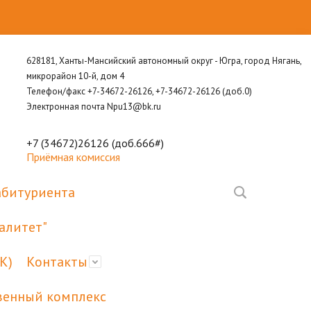
628181, Ханты-Мансийский автономный округ - Югра, город Нягань,
микрорайон 10-й, дом 4
Телефон/факс +7-34672-26126, +7-34672-26126 (доб.0)
Электронная почта Npu13@bk.ru
+7 (34672)26126 (доб.666#)
Приёмная комиссия
абитуриента
алитет"
К)
Контакты
венный комплекс