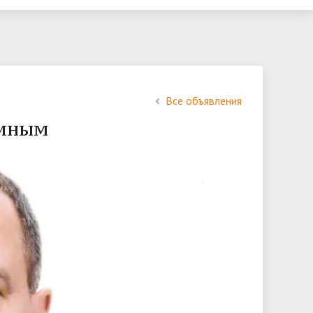
Телефонный справочник
Обратная связь
нтр
Все объявления
хиным
 по
а