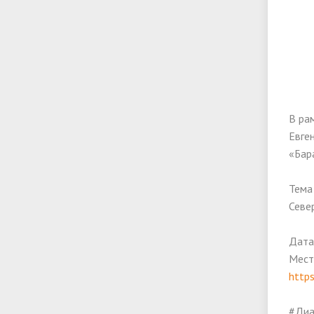
В ра
Евге
«Бар
Тема
Севе
Дата
Мест
http
#Диа