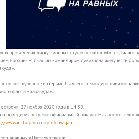
мках проведения дискуссионных студенческих клубов «Диалог на
нием Ерохиным, бывшим командиром дивизиона живучести бол
акуда».
 встречи: Глубинное интервью бывшего командира дивизиона 
рного флота «Баракуда».
 встречи: 27 ноября 2020 года в 14:30.
о проведения встречи: официальный аккаунт Няганского технол
s://www.instagram.com/ntk.nyagan
логнаравных #Нягтехколледж