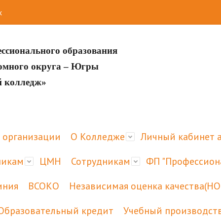
х
ессионального образования
номного округа – Югры
й колледж»
 организации
О Колледже
Личный кабинет 
никам
ЦМН
Сотрудникам
ФП "Профессион
иния
ВСОКО
Независимая оценка качества(НО
Образовательный кредит
Учебный производст