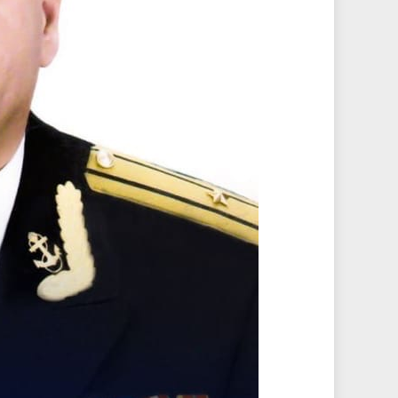
И В
екс