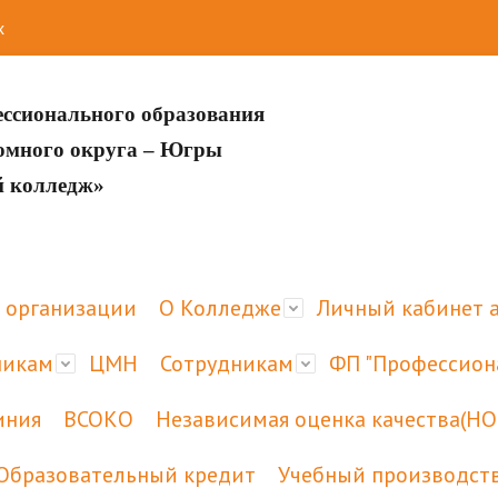
х
ессионального образования
номного округа – Югры
й колледж»
 организации
О Колледже
Личный кабинет 
никам
ЦМН
Сотрудникам
ФП "Профессион
иния
ВСОКО
Независимая оценка качества(НО
Образовательный кредит
Учебный производст