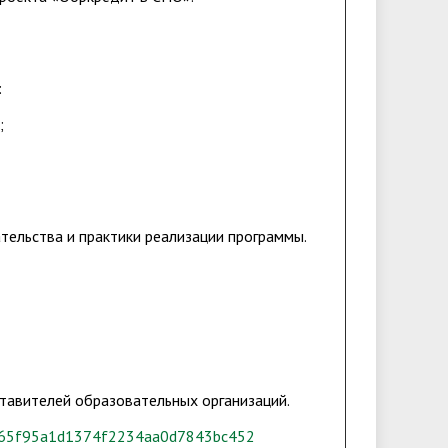
:
;
тельства и практики реализации программы.
тавителей образовательных организаций.
h_2665f95a1d1374f2234aa0d7843bc452