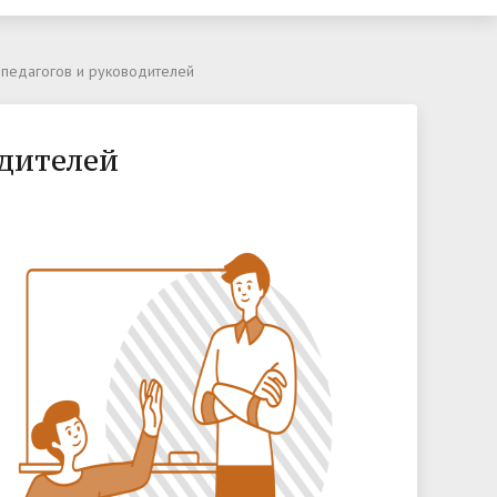
Телефонный справочник
педагогов и руководителей
Обратная связь
нтр
одителей
 по
а