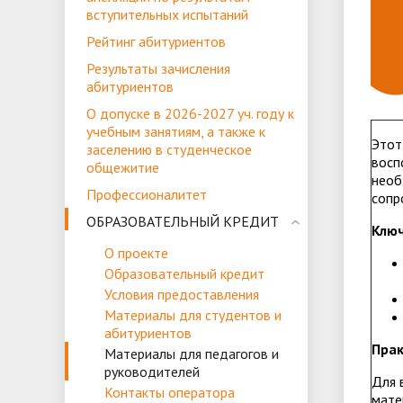
вступительных испытаний
Профессионалитет
ЕГЭ
ОБРАЗОВАТЕЛЬНЫЙ КРЕДИТ
Рейтинг абитуриентов
ВК "БОЛЬШАЯ ПЕРЕ
Результаты зачисления
абитуриентов
О допуске в 2026-2027 уч. году к
учебным занятиям, а также к
Этот
заселению в студенческое
восп
общежитие
необ
Профессионалитет
сопр
ОБРАЗОВАТЕЛЬНЫЙ КРЕДИТ
Клю
О проекте
Образовательный кредит
Условия предоставления
Материалы для студентов и
абитуриентов
Прак
Материалы для педагогов и
руководителей
Для 
Контакты оператора
мате