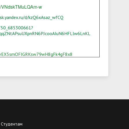
ru/i/VNdskTMuLQAm-w
disk.yandex.ru/d/kzQ6xAsaz_wfCQ
4750_685300661?
EvqqZNtAPsuUXpnRN6PJcooAIuN6HFLlw6LnKL
rBvEX5smOFIGRKsw79wH8gFk4gF8x8
Студентам