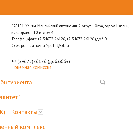
628181, Ханты-Мансийский автономный округ - Югра, город Нягань,
микрорайон 10-й, дом 4
Телефон/факс +7-34672-26126, +7-34672-26126 (доб.0)
Электронная почта Npu13@bk.ru
+7 (34672)26126 (доб.666#)
Приёмная комиссия
абитуриента
алитет"
К)
Контакты
венный комплекс