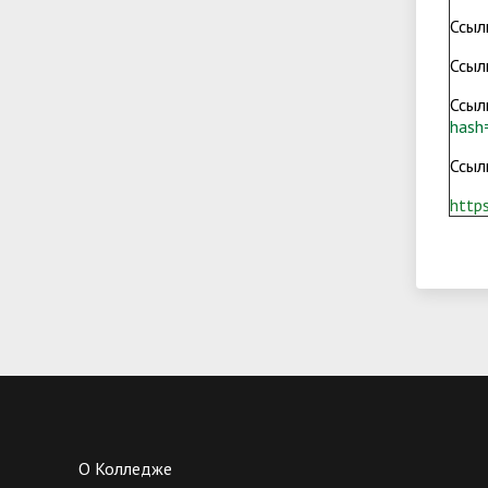
Ссыл
Ссыл
Ссыл
hash
Ссыл
http
О Колледже