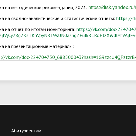
https://disk.yandex.
ка на методические рекомендации, 2023:
ка на сводно-аналитические и статистические отчеты:
https://
ка на отчет по итогам мониторинга:
https://vk.com/doc-22470
=jJVjCy78g7KsTKnVpyNRT9sUN0ashgZEuIkRLRoPlzX&dl=fVAjJ
ка на презентационные материалы:
s://vk.com/doc-224704750_688500043?hash=1G9zzcU4QFztz
Абитуриентам